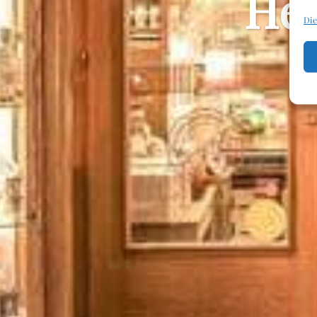
He
Die