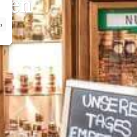
men
n