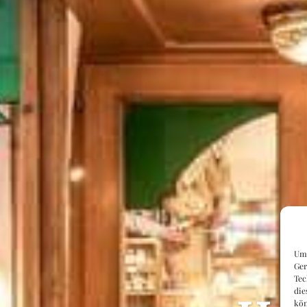
Um 
Ger
Tec
die
kön