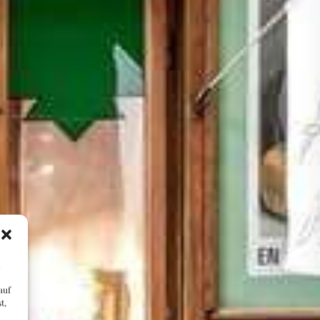
m
auf
t,