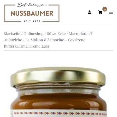
Zum
Inhalt
0
Men
ums
springen
Startseite
/
Onlineshop
/
Süße-Ecke
/
Marmelade &
Aufstriche
/ La Maison d’Armorine – Gesalzene
Butterkaramellcreme 220g