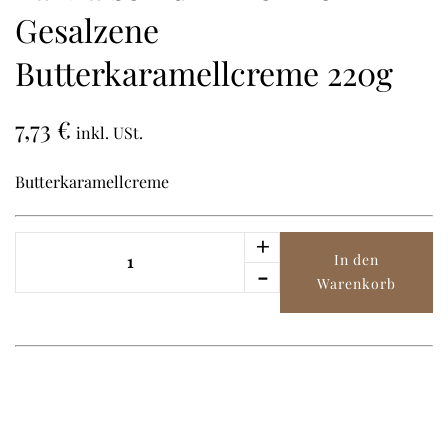
Gesalzene
Butterkaramellcreme 220g
7,73
€
inkl. USt.
Butterkaramellcreme
+
La
In den
Maison
-
Warenkorb
d'Armorine
-
Gesalzene
Butterkaramellcreme
220g
Menge