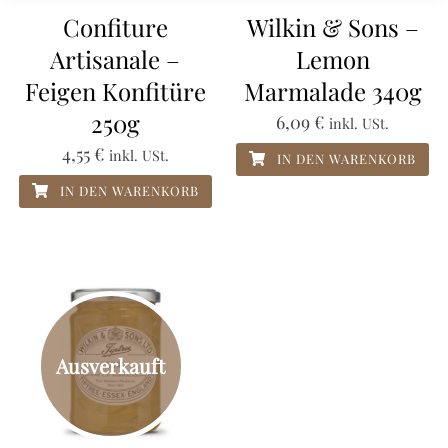
Confiture
Wilkin & Sons –
Artisanale –
Lemon
Feigen Konfitüre
Marmalade 340g
250g
6,09
€
inkl. USt.
4,55
€
inkl. USt.
IN DEN WARENKORB
IN DEN WARENKORB