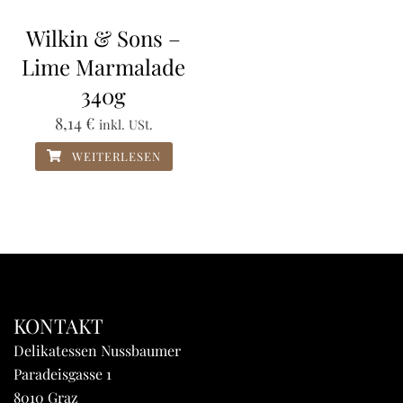
Wilkin & Sons –
Lime Marmalade
340g
8,14
€
inkl. USt.
WEITERLESEN
KONTAKT
Delikatessen Nussbaumer
Paradeisgasse 1
8010 Graz