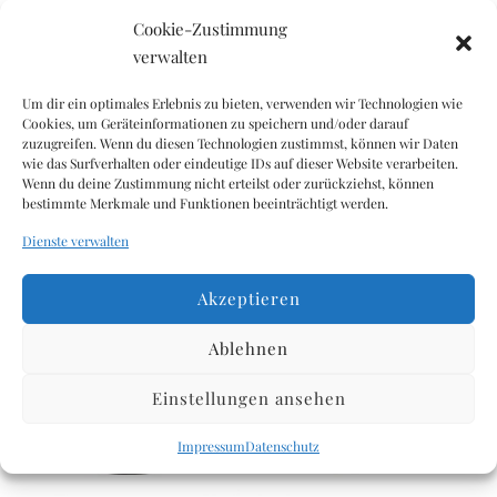
Davon gesättigte Fettsäuren: 18 g
Cookie-Zustimmung
Kohlenhydrate: 58 g
verwalten
Davon Zucker: 41 g
Eiweiß: 1 g
Um dir ein optimales Erlebnis zu bieten, verwenden wir Technologien wie
Cookies, um Geräteinformationen zu speichern und/oder darauf
Salz: 0,5 g
zuzugreifen. Wenn du diesen Technologien zustimmst, können wir Daten
wie das Surfverhalten oder eindeutige IDs auf dieser Website verarbeiten.
Wenn du deine Zustimmung nicht erteilst oder zurückziehst, können
bestimmte Merkmale und Funktionen beeinträchtigt werden.
Ähnliche Produkte
Dienste verwalten
Akzeptieren
Ablehnen
Einstellungen ansehen
Impressum
Datenschutz