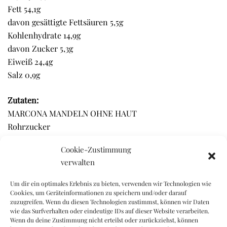
Fett 54,1g
davon gesättigte Fettsäuren 5,5g
Kohlenhydrate 14,9g
davon Zucker 5,3g
Eiweiß 24,4g
Salz 0,9g
Zutaten:
MARCONA MANDELN OHNE HAUT
Rohrzucker
Aestivum Trüffel Brisure (2%)
Cookie-Zustimmung
Salz, natürlich Trufflearoma, mildes Paprikavulker.
verwalten
Um dir ein optimales Erlebnis zu bieten, verwenden wir Technologien wie
Cookies, um Geräteinformationen zu speichern und/oder darauf
Ähnliche Produkte
zuzugreifen. Wenn du diesen Technologien zustimmst, können wir Daten
wie das Surfverhalten oder eindeutige IDs auf dieser Website verarbeiten.
Wenn du deine Zustimmung nicht erteilst oder zurückziehst, können