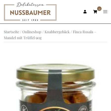
Zum
Inhalt
0
Men
ums
springen
Startseite
/
Onlineshop
/
Knabbergebäck
/ Finca Rosala –
Mandel mit Trüffel 90g