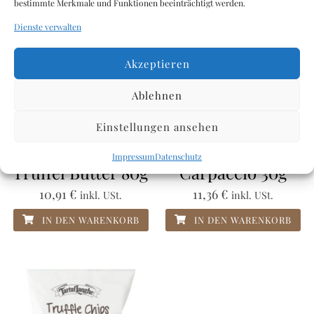
bestimmte Merkmale und Funktionen beeinträchtigt werden.
Dienste verwalten
Akzeptieren
Ablehnen
Einstellungen ansehen
Sacchi Tartufi –
Sacchi Tartufi –
Impressum
Datenschutz
Trüffel Butter 80g
Carpaccio 30g
10,91
€
11,36
€
inkl. USt.
inkl. USt.
IN DEN WARENKORB
IN DEN WARENKORB