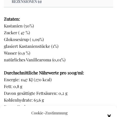
REZENSIONEN (0)
Zutaten:
Kastanien (50%)
Zucker ( 47 %)
Glokosesirup ( 1,09%)
glasiert Kastanienstücke (1%)
Wasser (0,9 %)
natürliches Vanillearoma (0,01%)
Durchschnittliche Nährwerte pro 100g/ml:
Energie: 1147 KJ (270 kcal)
Fett: 0,8 g
Davon gesättigte Fettsäuren: 0,2 g
Kohlenhydrate: 63,6 g
Davon Zucker: 50,2 g
Cookie-Zustimmung
Eiweiß: 1,3 g