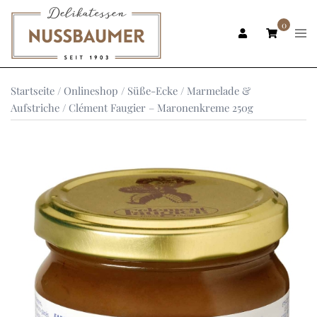
Zum
Inhalt
0
Men
ums
springen
Startseite
/
Onlineshop
/
Süße-Ecke
/
Marmelade &
Aufstriche
/ Clément Faugier – Maronenkreme 250g