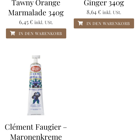
Tawny Orange
Ginger 340g
Marmalade 340g
8,64
€
inkl. USt.
6,45
€
inkl. USt.
IN DEN WARENKORB
IN DEN WARENKORB
Clément Faugier –
Maronenkreme