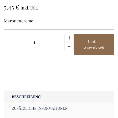
5,45
€
inkl. USt.
Maronencreme
+
Clément
In den
Faugier
-
Warenkorb
-
Maronenkreme
250g
Menge
BESCHREIBUNG
ZUSÄTZLICHE INFORMATIONEN