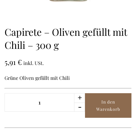
Capirete – Oliven gefüllt mit
Chili – 300 g
5,91
€
inkl. USt.
Grüne Oliven gefüllt mit Chili
+
Capirete
In den
-
-
Warenkorb
Oliven
gefüllt
mit