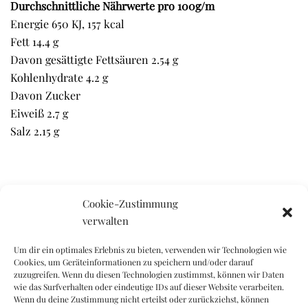
Durchschnittliche Nährwerte pro 100g/m
Energie 650 KJ, 157 kcal
Fett 14.4 g
Davon gesättigte Fettsäuren 2.54 g
Kohlenhydrate 4.2 g
Davon Zucker
Eiweiß 2.7 g
Salz 2.15 g
Cookie-Zustimmung
verwalten
Ähnliche Produkte
Um dir ein optimales Erlebnis zu bieten, verwenden wir Technologien wie
Cookies, um Geräteinformationen zu speichern und/oder darauf
zuzugreifen. Wenn du diesen Technologien zustimmst, können wir Daten
wie das Surfverhalten oder eindeutige IDs auf dieser Website verarbeiten.
Wenn du deine Zustimmung nicht erteilst oder zurückziehst, können