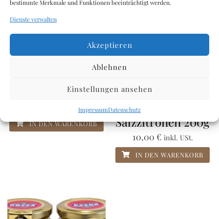
bestimmte Merkmale und Funktionen beeinträchtigt werden.
Dienste verwalten
Akzeptieren
Ablehnen
Piter – Kleine
Greenplan
Kapern Glas 100g
Products –
Einstellungen ansehen
Marokkanische
3,18
€
inkl. USt.
Impressum
Datenschutz
Salzzitronen 200g
IN DEN WARENKORB
10,00
€
inkl. USt.
IN DEN WARENKORB