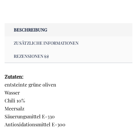
Chili
-
300
g
BESCHREIBUNG
Menge
ZUSÄTZLICHE INFORMATIONEN
REZENSIONEN (0)
Zutaten:
entsteinte grüne oliven
Wasser
Chili 10%
Meersalz
Säuerungsmittel E-330
Antioxidationsmittel E-300