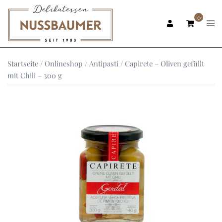
Zum
Inhalt
0
Men
ums
springen
Startseite
/
Onlineshop
/
Antipasti
/ Capirete – Oliven gefüllt
mit Chili – 300 g