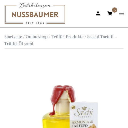
Zum
Inhalt
0
Men
ums
springen
Startseite
/
Onlineshop
/
Trüffel Produkte
/ Sacchi Tartufi –
Trüffel Öl 50ml