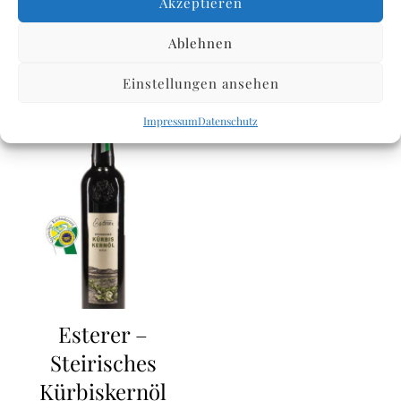
250ml
Akzeptieren
WEITERLESEN
11,36
€
inkl. USt.
Ablehnen
IN DEN WARENKORB
Einstellungen ansehen
Impressum
Datenschutz
Esterer –
Steirisches
Kürbiskernöl