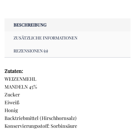
250g
Menge
BESCHREIBUNG
ZUSÄTZLICHE INFORMATIONEN
REZENSIONEN (0)
Zutaten:
WEIZENMEHL
MANDELN 45%
Zucker
Eiweiß
Honig
Backtriebmittel (Hirschhornsalz)
Konservierungsstoff: Sorbinsäure