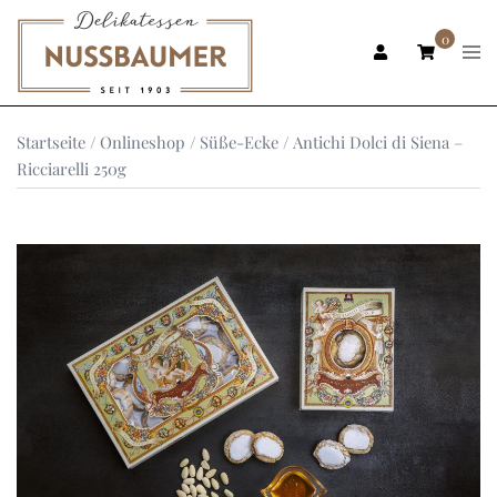
Zum
Inhalt
0
Men
ums
springen
Startseite
/
Onlineshop
/
Süße-Ecke
/ Antichi Dolci di Siena –
Ricciarelli 250g