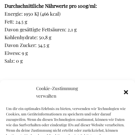
Durchschnittliche Nährwerte pro 100g/ml:
Energie: 1950 KJ (466 kcal)
Fett: 24,5 g
Davon gesättigte Fettsäuren: 2,1 g
Kohlenhydrate: 50,8 g
Davon Zucker: 34,5 g
Eiwess: 9 g
Salz: 0 g
Ähnliche Produkte
Cookie-Zustimmung
verwalten
Um dir ein optimales Erlebnis zu bieten, verwenden wir Technologien wie
Cookies, um Geräteinformationen zu speichern und/oder darauf
zuzugreifen. Wenn du diesen Technologien zustimmst, können wir Daten
wie das Surfverhalten oder eindeutige IDs auf dieser Website verarbeiten.
Wenn du deine Zustimmung nicht erteilst oder zurückziehst, können