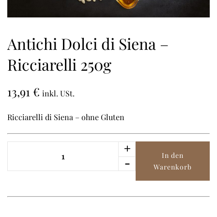
Antichi Dolci di Siena –
Ricciarelli 250g
13,91
€
inkl. USt.
Ricciarelli di Siena – ohne Gluten
+
Antichi
In den
Dolci
-
Warenkorb
di
Siena
-
Ricciarelli