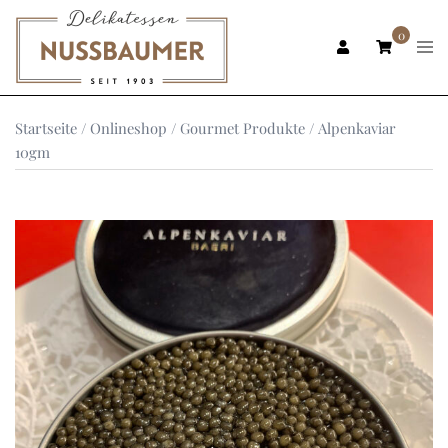
Zum
Inhalt
0
Men
ums
springen
Startseite
/
Onlineshop
/
Gourmet Produkte
/ Alpenkaviar
10gm