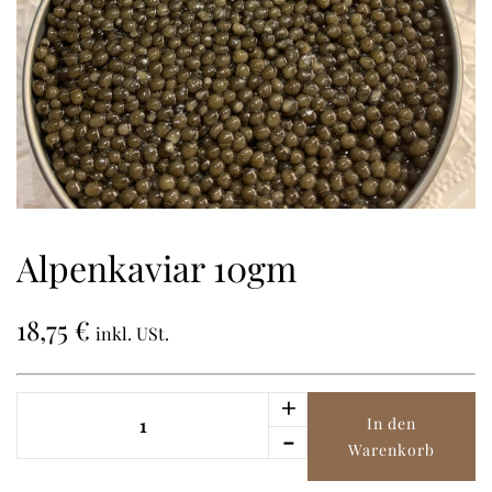
Alpenkaviar 10gm
18,75
€
inkl. USt.
+
Alpenkaviar
In den
10gm
-
Warenkorb
Menge