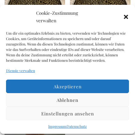
Cookie-Zustimmung
verwalten
Um dir ein optimales Erlebnis zu bieten, verwenden wir Technologien wie
Alpenkaviar 125gm
Alpenkaviar 50gm
Cookies, um Geräteinformationen zu speichern und/oder darauf
zuzugreifen. Wenn du diesen Technologien zustimmst, können wir Daten
229,17
€
91,67
€
inkl. USt.
inkl. USt.
wie das Surfverhalten oder eindeutige IDs auf dieser Website verarbeiten.
Wenn du deine Zustimmung nicht erteilst oder zurückziehst, können
IN DEN WARENKORB
IN DEN WARENKORB
bestimmte Merkmale und Funktionen beeinträchtigt werden.
Dienste verwalten
Akzeptieren
Ablehnen
Einstellungen ansehen
Impressum
Datenschutz