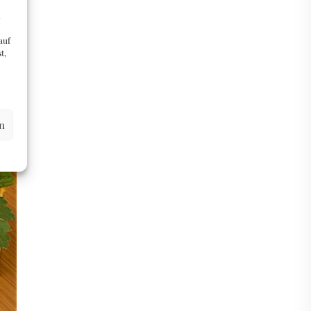
m
auf
t,
n