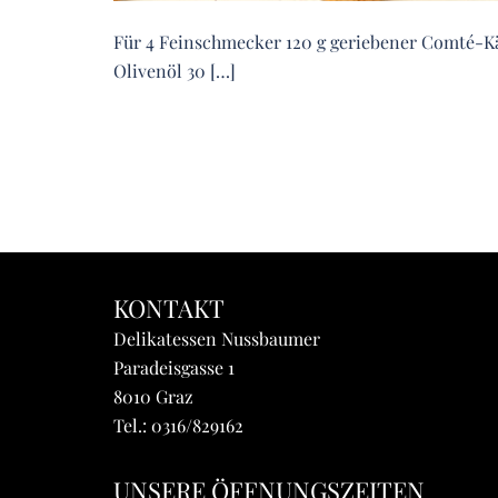
Für 4 Feinschmecker 120 g geriebener Comté-Käs
Olivenöl 30 […]
KONTAKT
Delikatessen Nussbaumer
Paradeisgasse 1
8010 Graz
Tel.:
0316/829162
UNSERE ÖFFNUNGSZEITEN