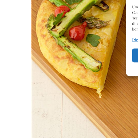
Um 
Ger
Tec
die
kön
Die