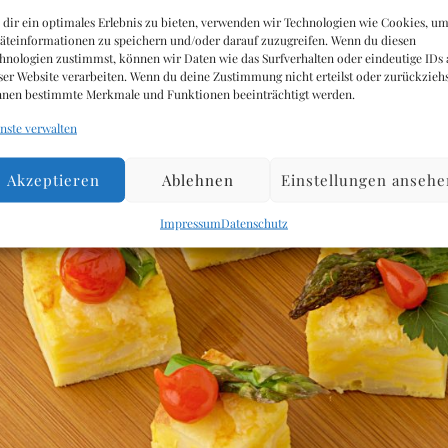
dir ein optimales Erlebnis zu bieten, verwenden wir Technologien wie Cookies, u
äteinformationen zu speichern und/oder darauf zuzugreifen. Wenn du diesen
hnologien zustimmst, können wir Daten wie das Surfverhalten oder eindeutige IDs 
ser Website verarbeiten. Wenn du deine Zustimmung nicht erteilst oder zurückziehs
nen bestimmte Merkmale und Funktionen beeinträchtigt werden.
nste verwalten
Akzeptieren
Ablehnen
Einstellungen ansehe
Impressum
Datenschutz